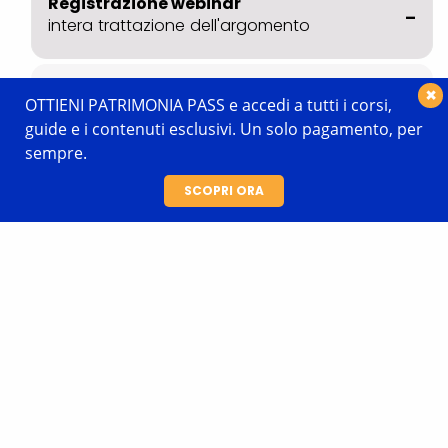
Registrazione webinar
intera trattazione dell'argomento
La riforma fiscale sulle
×
80
 '
OTTIENI PATRIMONIA PASS e accedi a tutti i corsi,
successioni e donazioni
guide e i contenuti esclusivi. Un solo pagamento, per
sempre.
SCOPRI ORA
Iscriviti a
Webinar 29.10.25 "La Riforma
fiscale sulle successioni e donazioni"
Promozione
Webinar: La
Riforma
fiscale sulle
successioni e
donazioni