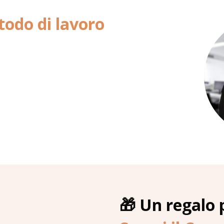
odo di lavoro
g
🎁 Un regalo 