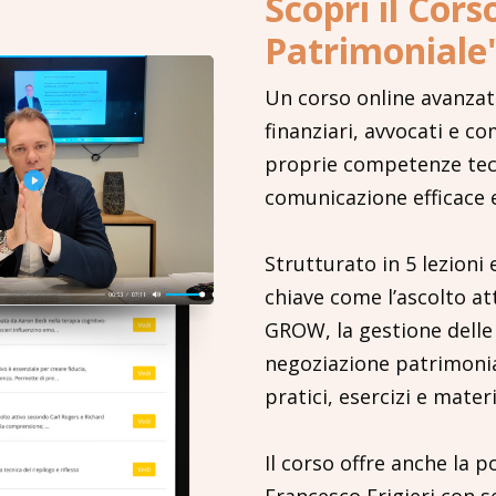
Scopri il Cors
Patrimoniale
Un corso online avanzat
finanziari, avvocati e c
proprie competenze tec
comunicazione efficace 
Strutturato in 5 lezioni 
chiave come l’ascolto at
GROW, la gestione delle 
negoziazione patrimonia
pratici, esercizi e mate
Il corso offre anche la po
Francesco Frigieri con s