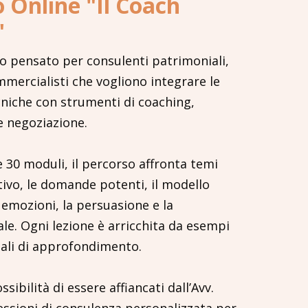
o Online "Il Coach
"
o pensato per consulenti patrimoniali,
ommercialisti che vogliono integrare le
niche con strumenti di coaching,
e negoziazione.
e 30 moduli, il percorso affronta temi
tivo, le domande potenti, il modello
emozioni, la persuasione e la
le. Ogni lezione è arricchita da esempi
riali di approfondimento.
ssibilità di essere affiancati dall’Avv.
essioni di consulenza personalizzata per