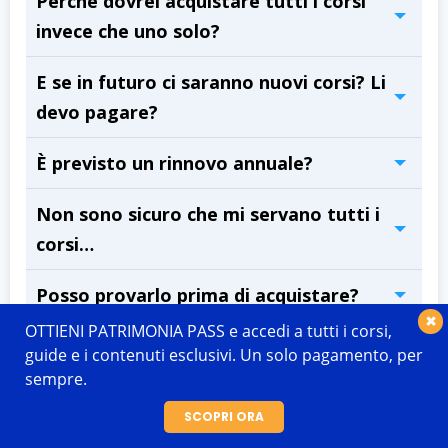
Perché dovrei acquistare tutti i corsi
invece che uno solo?
E se in futuro ci saranno nuovi corsi? Li
devo pagare?
È previsto un rinnovo annuale?
Non sono sicuro che mi servano tutti i
corsi…
Posso provarlo prima di acquistare?
×
OTTIENI PATRIMONIA PASS e accedi a tutti i corsi,
Cosa succede dopo l’acquisto?
guide e i contenuti esclusivi. Un solo pagamento, per
sempre.
SCOPRI ORA